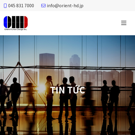
045 831 7000
info@orient-hd.jp
TIN TỨC