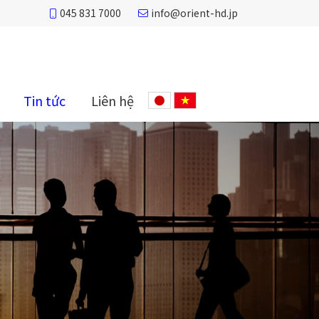
045 831 7000
info@orient-hd.jp
Tin tức
Liên hệ