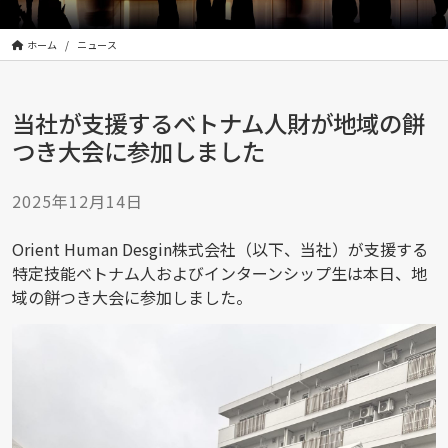
株
式
会
ホーム
ニュース
社
は
当社が支援するベトナム人財が地域の餅
|
Orient
つき大会に参加しました
Human
Design
2025年12月14日
Incorporated
Orient Human Desgin株式会社（以下、当社）が支援する
特定技能ベトナム人およびインターンシップ生は本日、地
域の餅つき大会に参加しました。