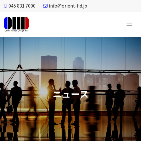
045 831 7000
info@orient-hd.jp
オ
リ
エ
ン
ト
ヒ
ュ
ー
ニュース
マ
ン
デ
ザ
イ
ン